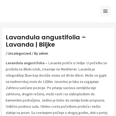
Skip
to
Mai
content
Men
Lavandula angustifolia –
Lavanda | Biljke
/
Uncategorized
/ By
admin
Lavandula angustifolia –
Lavanda potiče iz Indije. U početku se
proširila na Bliski istok, a kasnije na Mediteran. Lavanda je
višegodišnji žbun koji dostiže visinu od 40 do 60cm. Može se gajiti
na nadmorskoj visini do 1200m. Izuzetno je laka za uzgajanje.
Zahteva sunčane pozicije. Po pitanju sastava zemljišta nije
zahtevna, drugim rečima, može rasti i na slaboplodnim do
kamenitim područjima. Jedino je bitno da zemlja bude propusna.
Odlično podnosi sušu. Obilno cveta početkom proleća i nešto
slabije na jesen. Sa cvetanjem počinje u drugoj godini, dok u petoj