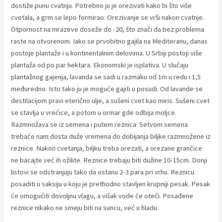
dostiže punu cvatnju. Potrebno ju je orezivati kako bi što više
cvetala, a grm se lepo formirao. Orezivanje se vrši nakon cvatnje.
Otpornost na mrazeve doseže do -20, što znači da bez problema
raste na otvorenom. Iako se prvobitno gajila na Mediteranu, danas
postoje plantaže i u kontinentalnim delovima. U Srbiji postoji više
plantaža od po par hektara. Ekonomski je isplativa. U slučaju
plantažnog gajenja, lavanda se sadi u razmaku od 1m u redu i 1,5
međuredno. Isto tako ju je moguće gajiti u posudi. Od lavande se
destilacijom pravi eterično ulje, a sušeni cvet kao miris. Sušeni cvet
se stavlja u vrećice, a potom u ormar gde odbija moljce.
Razmnožava se iz semena i putem reznica. Setvom semena
trebaće nam dosta duže vremena do dobijanja biljke razmnožene iz
reznice. Nakon cvetanja, biljku treba orezati, a orezane grančice
ne bacajte već ih ožilite. Reznice trebaju biti dužine 10-15cm. Donji
listovi se odstranjuju tako da ostanu 2-3 para pri vrhu. Reznicu
posaditi u saksiju u koju je prethodno stavljen krupniji pesak. Pesak
će omogućiti dovoljnu vlagu, a višak vode će oteći. Posađene
reznice nikako ne smeju biti na suncu, već u hladu.