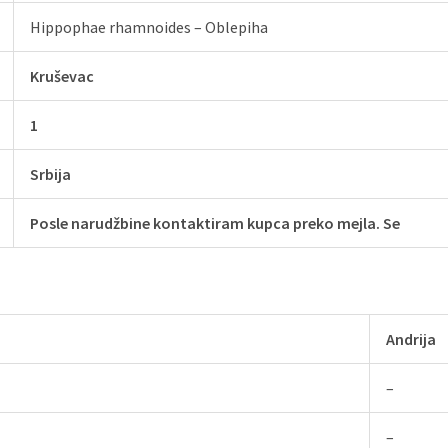
Hippophae rhamnoides – Oblepiha
Kruševac
1
Srbija
Posle narudžbine kontaktiram kupca preko mejla. Se
Andrija
–
–