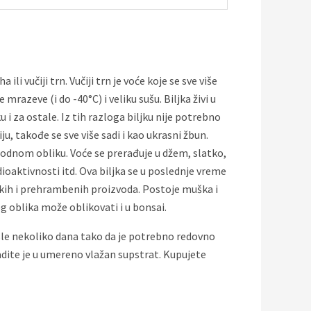
i vučiji trn. Vučiji trn je voće koje se sve više
mrazeve (i do -40°C) i veliku sušu. Biljka živi u
 i za ostale. Iz tih razloga biljku nije potrebno
ju, takođe se sve više sadi i kao ukrasni žbun.
irodnom obliku. Voće se prerađuje u džem, slatko,
adioaktivnosti itd. Ova biljka se u poslednje vreme
ičkih i prehrambenih proizvoda. Postoje muška i
og oblika može oblikovati i u bonsai.
 posle nekoliko dana tako da je potrebno redovno
adite je u umereno vlažan supstrat. Kupujete