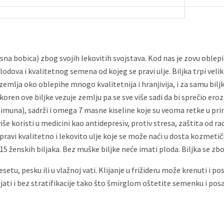
a bobica) zbog svojih lekovitih svojstava. Kod nas je zovu oblepiha il
dova i kvalitetnog semena od kojeg se pravi ulje. Biljka trpi velike 
emlja oko oblepihe mnogo kvalitetnija i hranjivija, i za samu biljku
oren ove biljke vezuje zemlju pa se sve više sadi da bi sprečio erozi
 limuna), sadrži i omega 7 masne kiseline koje su veoma retke u pr
 više koristi u medicini kao antidepresiv, protiv stresa, zaštita od r
 pravi kvalitetno i lekovito ulje koje se može naći u dosta kozmet
 15 ženskih biljaka. Bez muške biljke neće imati ploda. Biljka se zb
resetu, pesku ili u vlažnoj vati. Klijanje u frižideru može krenuti i
jati i bez stratifikacije tako što šmirglom oštetite semenku i pos