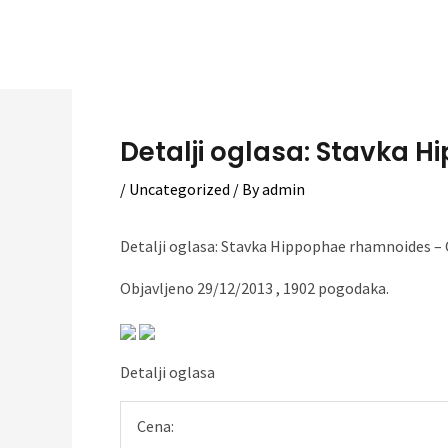
Skip
to
content
Detalji oglasa: Stavka H
/
Uncategorized
/ By
admin
Detalji oglasa: Stavka Hippophae rhamnoides –
Objavljeno 29/12/2013 , 1902 pogodaka.
Detalji oglasa
Cena: