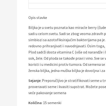
Opis stavke
Biljka je u svetu poznata kao miracle berry (čudesn
sadi u celom svetu. Sadi se zbog veoma zdravih plo
simbiozi sa azotofiksirajućim bakterijama pa je z
redovno prihranjivati i navodnjavati. Osim toga, k
Plod sadrži dosta vitamina C (više od narandže i
sok, žele. Od ploda se takođe pravi i vino. Sve se
koristi i u medicini protiv tumora. Od semena se
ženska biljka, jedna muška biljka je dovoljna i za
Sejanje
: Preporučljivo je stratifikovati seme u t
proveravati seme i kvasiti supstrat. Možete pose
veće pakovanje semena
Količina
: 15 semenki