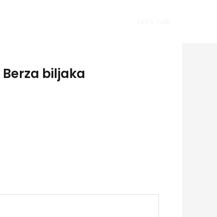
Vlog
Gears
Get In Touch
Let's Talk
Berza biljaka