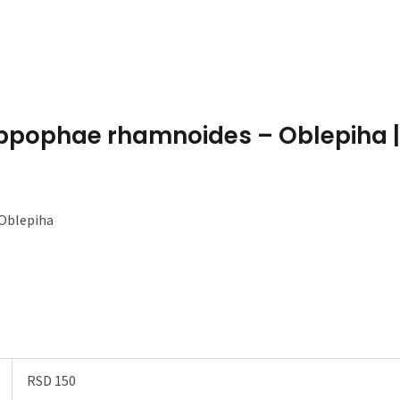
Home
About Me
ippophae rhamnoides – Oblepiha | 
 Oblepiha
RSD 150