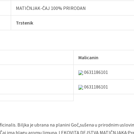
MATIČNJAK-ČAJ 100% PRIRODAN
Trstenik
Malicanin
0631186101
0631186101
ficinalis. Biljka je ubrana na planini Goč,sušena u prirodnim uslov
 Čaj ima blagu aromu limuna. LEKOVITA DEJSTVA MATIČNJAKA:Pre s