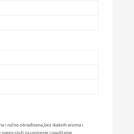
ima i ručno obrađivana,bez ikakvih aroma i
vega služi za umirenje i opuštanje