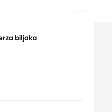
Vlog
Gears
Get In Touch
Let's Talk
rza biljaka