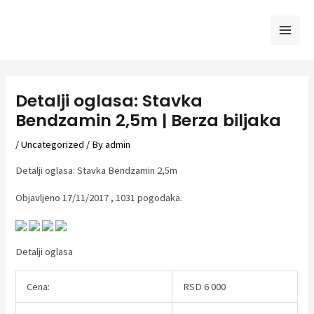
Skip
to
Mai
content
Men
Detalji oglasa: Stavka
Bendzamin 2,5m | Berza biljaka
/
Uncategorized
/ By
admin
Detalji oglasa: Stavka Bendzamin 2,5m
Objavljeno 17/11/2017 , 1031 pogodaka.
Detalji oglasa
Cena:
RSD 6 000