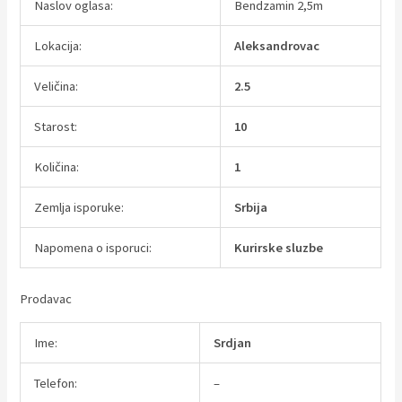
Naslov oglasa:
Bendzamin 2,5m
Lokacija:
Aleksandrovac
Veličina:
2.5
Starost:
10
Količina:
1
Zemlja isporuke:
Srbija
Napomena o isporuci:
Kurirske sluzbe
Prodavac
Ime:
Srdjan
Telefon:
–