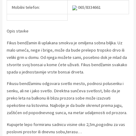
Mobilni telefon:
065/8334661
Opis stavke
Fikus bendžamin ili uplakana smokva je omiljena sobna biljka. Uz
malo umeća, nege i brige, može da bude prelepo tropsko drvo ili
veliki grm u domu. Od njega možete sami, posebno dok je mlad da
stvorite svoj bonsai u kome ćete uživati. Fikus bendžamin svakako
spada u jednostavnije vrste bonsai drveta.
Fikusu bendžaminu odgovara svetlo mesto, podnosi polusenku i
senku, ali ne i jako svetlo. Direktna sunčeva svetlost, bilo da je
preko leta na balkonu ili blizu prozora sobe može izazvati
opekotine na listovima. Najbolje je da bude okrenut prema jugu,
zaštićen od popodnevnog sunca, na metar udaljenosti od prozora.
Kupujete lepo formiranu sadnicu visine oko 2,5m,pogodnu za vas
poslovni prostor ili dnevnu sobu,terasu…