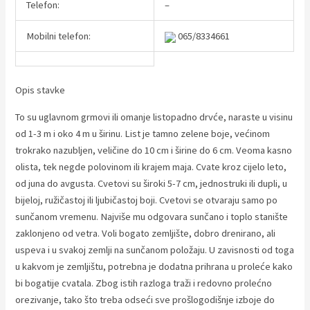
Telefon:
–
Mobilni telefon:
065/8334661
Opis stavke
To su uglavnom grmovi ili omanje listopadno drvće, naraste u visinu
od 1-3 m i oko 4 m u širinu. List je tamno zelene boje, većinom
trokrako nazubljen, veličine do 10 cm i širine do 6 cm. Veoma kasno
olista, tek negde polovinom ili krajem maja. Cvate kroz cijelo leto,
od juna do avgusta. Cvetovi su široki 5-7 cm, jednostruki ili dupli, u
bijeloj, ružičastoj ili ljubičastoj boji. Cvetovi se otvaraju samo po
sunčanom vremenu. Najviše mu odgovara sunčano i toplo stanište
zaklonjeno od vetra. Voli bogato zemljište, dobro drenirano, ali
uspeva i u svakoj zemlji na sunčanom položaju. U zavisnosti od toga
u kakvom je zemljištu, potrebna je dodatna prihrana u proleće kako
bi bogatije cvatala. Zbog istih razloga traži i redovno prolećno
orezivanje, tako što treba odseći sve prošlogodišnje izboje do