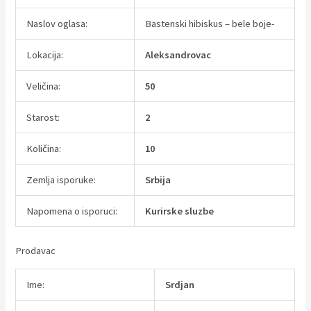
Naslov oglasa:
Bastenski hibiskus – bele boje-
Lokacija:
Aleksandrovac
Veličina:
50
Starost:
2
Količina:
10
Zemlja isporuke:
Srbija
Napomena o isporuci:
Kurirske sluzbe
Prodavac
Ime:
Srdjan