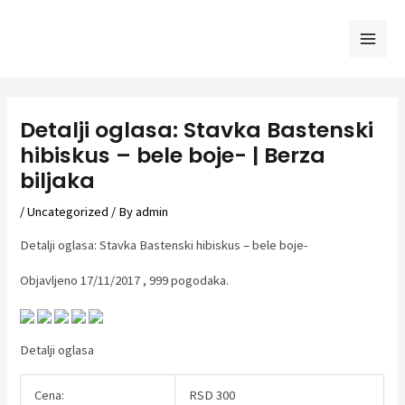
Skip
to
Mai
content
Men
Detalji oglasa: Stavka Bastenski
hibiskus – bele boje- | Berza
biljaka
/
Uncategorized
/ By
admin
Detalji oglasa: Stavka Bastenski hibiskus – bele boje-
Objavljeno 17/11/2017 , 999 pogodaka.
Detalji oglasa
Cena:
RSD 300