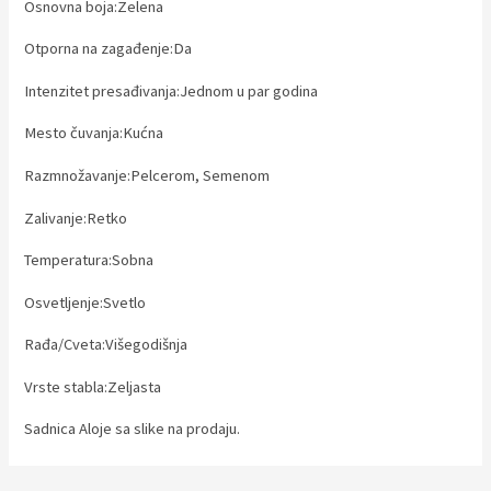
Osnovna boja:Zelena
Otporna na zagađenje:Da
Intenzitet presađivanja:Jednom u par godina
Mesto čuvanja:Kućna
Razmnožavanje:Pelcerom, Semenom
Zalivanje:Retko
Temperatura:Sobna
Osvetljenje:Svetlo
Rađa/Cveta:Višegodišnja
Vrste stabla:Zeljasta
Sadnica Aloje sa slike na prodaju.