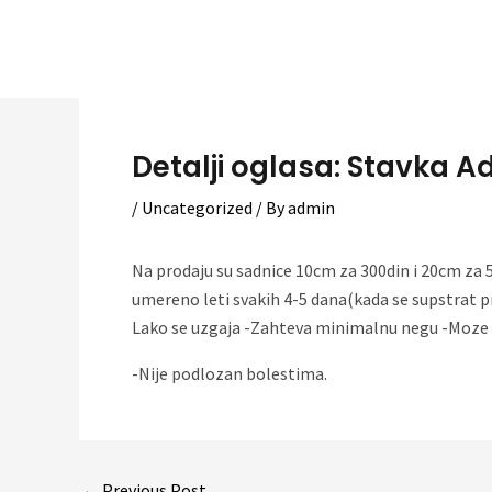
Skip
to
content
Detalji oglasa: Stavka A
/
Uncategorized
/ By
admin
Na prodaju su sadnice 10cm za 300din i 20cm za 5
umereno leti svakih 4-5 dana(kada se supstrat pro
Lako se uzgaja -Zahteva minimalnu negu -Moze se
-Nije podlozan bolestima.
Post
←
Previous Post