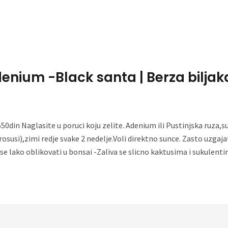
Home
About Me
denium -Black santa | Berza biljak
50din Naglasite u poruci koju zelite. Adenium ili Pustinjska ruza,s
susi),zimi redje svake 2 nedelje.Voli direktno sunce. Zasto uzgajat
 lako oblikovati u bonsai -Zaliva se slicno kaktusima i sukulent