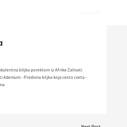
Vlog
Gears
Get In Touch
Let's Talk
a
ukulentna biljka poreklom iz Afrike.Zalivati
i Adenium: -Predivna biljka koja cesto cveta -
ima
Next Post
→