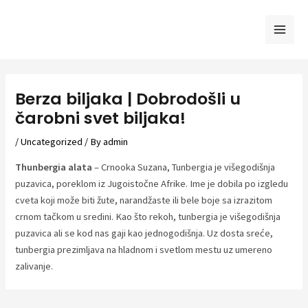
Skip
to
Mai
content
Men
Berza biljaka | Dobrodošli u
čarobni svet biljaka!
/
Uncategorized
/ By
admin
Thunbergia alata
– Crnooka Suzana, Tunbergia je višegodišnja
puzavica, poreklom iz Jugoistočne Afrike. Ime je dobila po izgledu
cveta koji može biti žute, narandžaste ili bele boje sa izrazitom
crnom tačkom u sredini. Kao što rekoh, tunbergia je višegodišnja
puzavica ali se kod nas gaji kao jednogodišnja. Uz dosta sreće,
tunbergia prezimljava na hladnom i svetlom mestu uz umereno
zalivanje.