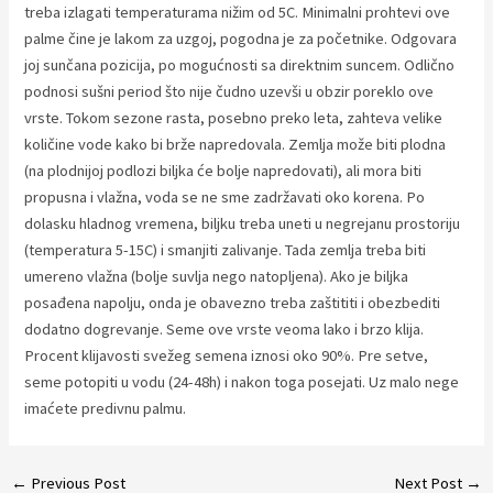
treba izlagati temperaturama nižim od 5C. Minimalni prohtevi ove
palme čine je lakom za uzgoj, pogodna je za početnike. Odgovara
joj sunčana pozicija, po mogućnosti sa direktnim suncem. Odlično
podnosi sušni period što nije čudno uzevši u obzir poreklo ove
vrste. Tokom sezone rasta, posebno preko leta, zahteva velike
količine vode kako bi brže napredovala. Zemlja može biti plodna
(na plodnijoj podlozi biljka će bolje napredovati), ali mora biti
propusna i vlažna, voda se ne sme zadržavati oko korena. Po
dolasku hladnog vremena, biljku treba uneti u negrejanu prostoriju
(temperatura 5-15C) i smanjiti zalivanje. Tada zemlja treba biti
umereno vlažna (bolje suvlja nego natopljena). Ako je biljka
posađena napolju, onda je obavezno treba zaštititi i obezbediti
dodatno dogrevanje. Seme ove vrste veoma lako i brzo klija.
Procent klijavosti svežeg semena iznosi oko 90%. Pre setve,
seme potopiti u vodu (24-48h) i nakon toga posejati. Uz malo nege
imaćete predivnu palmu.
Post
←
Previous Post
Next Post
→