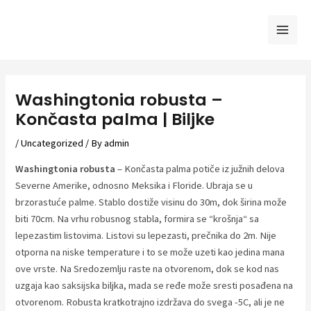
Skip
to
Mai
content
Men
Washingtonia robusta –
Končasta palma | Biljke
/
Uncategorized
/ By
admin
Washingtonia robusta
– Končasta palma potiče iz južnih delova
Severne Amerike, odnosno Meksika i Floride. Ubraja se u
brzorastuće palme. Stablo dostiže visinu do 30m, dok širina može
biti 70cm. Na vrhu robusnog stabla, formira se “krošnja“ sa
lepezastim listovima. Listovi su lepezasti, prečnika do 2m. Nije
otporna na niske temperature i to se može uzeti kao jedina mana
ove vrste. Na Sredozemlju raste na otvorenom, dok se kod nas
uzgaja kao saksijska biljka, mada se ređe može sresti posađena na
otvorenom. Robusta kratkotrajno izdržava do svega -5C, ali je ne