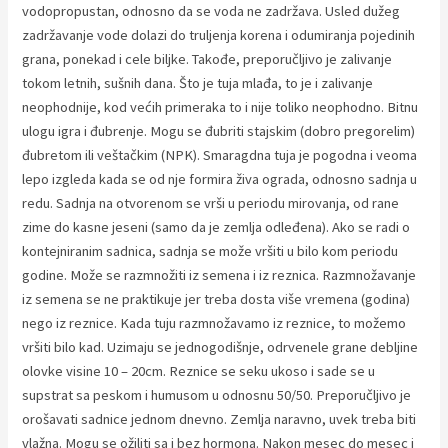
vodopropustan, odnosno da se voda ne zadržava. Usled dužeg
zadržavanje vode dolazi do truljenja korena i odumiranja pojedinih
grana, ponekad i cele biljke. Takođe, preporučljivo je zalivanje
tokom letnih, sušnih dana. Što je tuja mlađa, to je i zalivanje
neophodnije, kod većih primeraka to i nije toliko neophodno. Bitnu
ulogu igra i đubrenje. Mogu se đubriti stajskim (dobro pregorelim)
đubretom ili veštačkim (NPK). Smaragdna tuja je pogodna i veoma
lepo izgleda kada se od nje formira živa ograda, odnosno sadnja u
redu. Sadnja na otvorenom se vrši u periodu mirovanja, od rane
zime do kasne jeseni (samo da je zemlja odleđena). Ako se radi o
kontejniranim sadnica, sadnja se može vršiti u bilo kom periodu
godine. Može se razmnožiti iz semena i iz reznica. Razmnožavanje
iz semena se ne praktikuje jer treba dosta više vremena (godina)
nego iz reznice. Kada tuju razmnožavamo iz reznice, to možemo
vršiti bilo kad. Uzimaju se jednogodišnje, odrvenele grane debljine
olovke visine 10 – 20cm. Reznice se seku ukoso i sade se u
supstrat sa peskom i humusom u odnosnu 50/50. Preporučljivo je
orošavati sadnice jednom dnevno. Zemlja naravno, uvek treba biti
vlažna. Mogu se ožiliti sa i bez hormona. Nakon mesec do mesec i