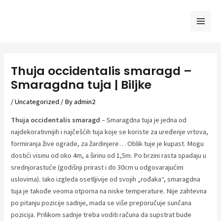
Skip
to
Mai
content
Men
Thuja occidentalis smaragd –
Smaragdna tuja | Biljke
/
Uncategorized
/ By
admin2
Thuja occidentalis smaragd
– Smaragdna tuja je jedna od
najdekorativnijih i najčešćih tuja koje se koriste za uređenje vrtova,
formiranja žive ograde, za žardinjere… Oblik tuje je kupast. Mogu
dostići visinu od oko 4m, a širinu od 1,5m. Po brzini rasta spadaju u
srednjorastuće (godišnji prirast i do 30cm u odgovarajućim
uslovima). Iako izgleda osetljivije od svojih „rođaka“, smaragdna
tuja je takođe veoma otporna na niske temperature. Nije zahtevna
po pitanju pozicije sadnje, mada se više preporučuje sunčana
pozicija. Prilikom sadnje treba voditi računa da supstrat bude