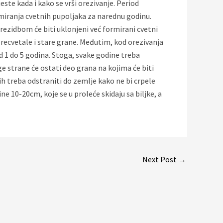
este kada i kako se vrši orezivanje. Period
rmiranja cvetnih pupoljaka za narednu godinu.
rezidbom će biti uklonjeni već formirani cvetni
 precvetale i stare grane. Međutim, kod orezivanja
d 1 do 5 godina. Stoga, svake godine treba
e strane će ostati deo grana na kojima će biti
ih treba odstraniti do zemlje kako ne bi crpele
 10-20cm, koje se u proleće skidaju sa biljke, a
Next Post
→