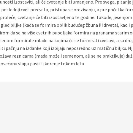
osti izostaviti, ali će cvetanje biti umanjeno. Pre svega, pitanje j
 poslednji cvet precveta, pristupa se orezivanju, a pre početka fo
proleće, cvetanje će biti izostavljeno te godine. Takođe, jesenjom 
gled biljke (kada se formira oblik budućeg žbuna ili drveta), kao i
bzirom da se najviše cvetnih pupoljaka formira na granama starim o
enom formirale mlade na kojima će se formirati cvetovi, a sa drug
ti pažnju na izdanke koji izbijaju neposredno uz matičnu biljku. Nj
žava reznicama (mada može i semenom, ali se ne praktikuje) dužine
 povećanu vlagu pustiti korenje tokom leta.