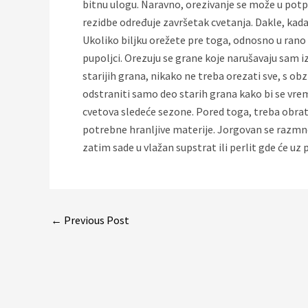
bitnu ulogu. Naravno, orezivanje se može u potpun
rezidbe određuje završetak cvetanja. Dakle, kada
Ukoliko biljku orežete pre toga, odnosno u rano 
pupoljci. Orezuju se grane koje narušavaju sam iz
starijih grana, nikako ne treba orezati sve, s o
odstraniti samo deo starih grana kako bi se vrem
cvetova sledeće sezone. Pored toga, treba obrati
potrebne hranljive materije. Jorgovan se razmno
zatim sade u vlažan supstrat ili perlit gde će uz
Post
←
Previous Post
navigation