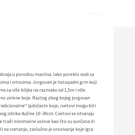
Vlog
Gears
Get In Touch
Let's Talk
braja u porodicu maslina. Iako poreklo vodi sa
ma i vrtovima. Jorgovan je listopadni grm koji
 sa više biljka na razmaku od 1,5m i više.
mno zelene boje. Razlog zbog kojeg jorgovan
adicionalne“ ljubičaste boje, cvetovi mogu biti
lnog oblika dužine 10-30cm. Cvetovi se otvaraju
 traži minimalne uslove kao što su sunčana ili
 na cvetanje, zaslužno je orezivanje koje igra