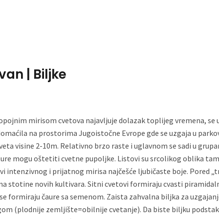
Home
About Me
an | Biljke
pojnim mirisom cvetova najavljuje dolazak toplijeg vremena, se u
omaćila na prostorima Jugoistočne Evrope gde se uzgaja u parkovi
ta visine 2-10m. Relativno brzo raste i uglavnom se sadi u grupama
re mogu oštetiti cvetne pupoljke. Listovi su srcolikog oblika ta
intenzivnog i prijatnog mirisa najčešće ljubičaste boje. Pored „tr
na stotine novih kultivara. Sitni cvetovi formiraju cvasti piramida
se formiraju čaure sa semenom. Zaista zahvalna biljka za uzgajanje
m (plodnije zemljište=obilnije cvetanje). Da biste biljku podstakli