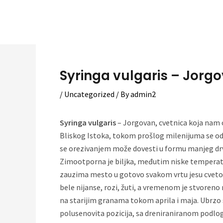
Skip
to
content
Syringa vulgaris – Jorgov
/
Uncategorized
/ By
admin2
Syringa vulgaris
– Jorgovan, cvetnica koja nam o
Bliskog Istoka, tokom prošlog milenijuma se od
se orezivanjem može dovesti u formu manjeg drve
Zimootporna je biljka, međutim niske temperatu
zauzima mesto u gotovo svakom vrtu jesu cvetovi 
bele nijanse, rozi, žuti, a vremenom je stvoreno 
na starijim granama tokom aprila i maja. Ubrzo 
polusenovita pozicija, sa dreniraniranom podlogo