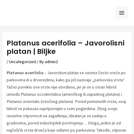
Skip
to
Mai
content
Men
Platanus acerifolia – Javorolisni
platan | Biljke
/
Uncategorized
/ By
admin2
Platanus acerifolia
– Javorolisni platan se veoma često sreće po
parkovima ili u drvoredima, kako ga još nazivaju „parkovska vrsta“.
Tačno poreklo ove vrste nije utvrđeno, jer je on u stvari hibrid
između Platanus occidentalisa (američkog ili zapadnog platana) i
Platanus orientalis (istočnog platana). Pored pomenutih vrsta, ovaj
hibrid se pokazao najotpornijim u svim pogledima. Zbog svoje
izuzetne otpornosti na zagađenja, idealan je za sadnju u
gradovima, pored industrijskih postrojenja… Stoga, jedno je od
najčešćih vrsta drveća koje viđamo po parkovima. Takođe, otporan