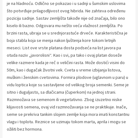
je na hladnoću. Odlično se pokazao i u sadnji u šumskim uslovima
što potvrđuje prilagodljivost ovog hibrida. Ne zahteva određenu
poziciju sadnje. Sastav zemljišta takođe nije od značaja, bilo ono
kiselo ili bazno. Odgovara mu nešto veća vlažnost zemljišta. Po
brzini rasta, ubraja se u srednjorastuće drveće. Karakteristična je
boja stabla koja se menja nakon ljuštenja kore tokom letnjih
meseci. List ove vrste platana dosta podseća na list javora pa
otuda naziv „javorolisni“. Kao i svi, pa tako i ovaj platan doseže
velike razmere kada je reč o veličini rasta. Može dostići visini do
50m, kao i dugačak životni vek. Cveta u vreme izbijanja listova,
muškim i ženskim cvetovima. Formira plodove (uglavnom u paru) u
vidu loptica koje su sastavljene od velikog broja semenki. Seme je
sitno i duguljasto, sa dlačicama (čuperkom) na jednoj strani.
Razmnožava se semenom ili vegetativno. Zbog izuzetno niske
klijavosti semena, ovaj vid razmnožavanja se ne praktikuje. Inače,
seme se prekriva tankim slojem zemlje koja mora imati konstantnu
vlagu i toplotu. Reznice se uzimaju tokom marta, aprila i mogu se
ožiliti bez hormona.