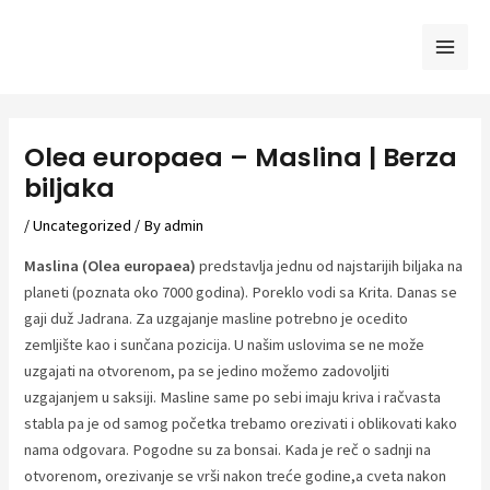
Skip
to
Mai
content
Men
Olea europaea – Maslina | Berza
biljaka
/
Uncategorized
/ By
admin
Maslina (Olea europaea)
predstavlja jednu od najstarijih biljaka na
planeti (poznata oko 7000 godina). Poreklo vodi sa Krita. Danas se
gaji duž Jadrana. Za uzgajanje masline potrebno je ocedito
zemljište kao i sunčana pozicija. U našim uslovima se ne može
uzgajati na otvorenom, pa se jedino možemo zadovoljiti
uzgajanjem u saksiji. Masline same po sebi imaju kriva i račvasta
stabla pa je od samog početka trebamo orezivati i oblikovati kako
nama odgovara. Pogodne su za bonsai. Kada je reč o sadnji na
otvorenom, orezivanje se vrši nakon treće godine,a cveta nakon