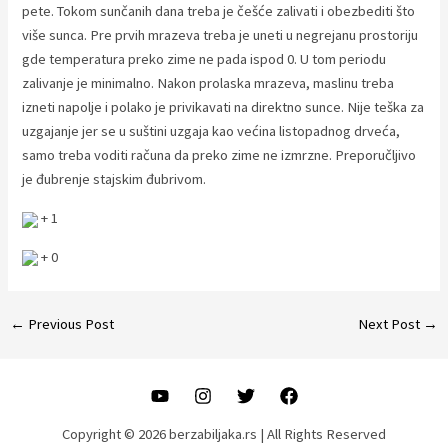
pete. Tokom sunčanih dana treba je češće zalivati i obezbediti što
više sunca. Pre prvih mrazeva treba je uneti u negrejanu prostoriju
gde temperatura preko zime ne pada ispod 0. U tom periodu
zalivanje je minimalno. Nakon prolaska mrazeva, maslinu treba
izneti napolje i polako je privikavati na direktno sunce. Nije teška za
uzgajanje jer se u suštini uzgaja kao većina listopadnog drveća,
samo treba voditi računa da preko zime ne izmrzne. Preporučljivo
je đubrenje stajskim đubrivom.
+ 1
+ 0
Post
←
Previous Post
Next Post
→
navigation
Copyright © 2026 berzabiljaka.rs | All Rights Reserved