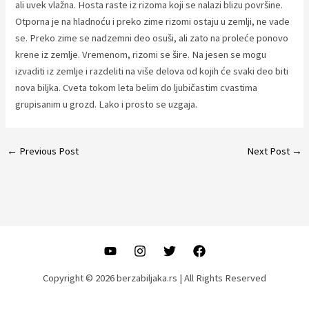
ali uvek vlažna. Hosta raste iz rizoma koji se nalazi blizu površine.
Otporna je na hladnoću i preko zime rizomi ostaju u zemlji, ne vade
se. Preko zime se nadzemni deo osuši, ali zato na proleće ponovo
krene iz zemlje. Vremenom, rizomi se šire. Na jesen se mogu
izvaditi iz zemlje i razdeliti na više delova od kojih će svaki deo biti
nova biljka. Cveta tokom leta belim do ljubičastim cvastima
grupisanim u grozd. Lako i prosto se uzgaja.
Post
←
Previous Post
Next Post
→
navigation
Copyright © 2026 berzabiljaka.rs | All Rights Reserved