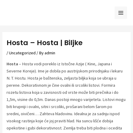
Skip
to
Mai
content
Men
Hosta – Hosta | Biljke
/
Uncategorized
/ By
admin
Hosta
– Hosta vodi poreklo iz Istočne Azije ( Kine, Japana i
Severne Koreje). Ime je dobila po austrijskom prirodnjaku i lekaru
N. T. Hostu. Hosta je baštenska, zeljasta biljka koja se ubraja u
perene. Dekorativnom je čine ovalni ili srcoliki listovi. Formira
rozetu listova koja u zavisnosti od vrste može biti prečnika i do
1,5m, visine do 0,5m. Danas postoji mnogo varijeteta. Listovi mogu
biti krupniji i ovalni, sitni i srcoliki, prošarani belom šarom po
sredini, oivičeni… Zahteva hladovinu. Idealna je za sadnju ispod
visokog rastinja koje će joj praviti hlad. Na suncu lišće dobija
opekotine i gubi dekorativnost. Zemlja treba biti plodna i ocedita