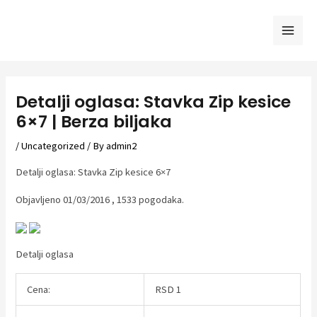
Skip
to
Mai
content
Men
Detalji oglasa: Stavka Zip kesice
6×7 | Berza biljaka
/
Uncategorized
/ By
admin2
Detalji oglasa: Stavka Zip kesice 6×7
Objavljeno 01/03/2016 , 1533 pogodaka.
Detalji oglasa
Cena:
RSD 1