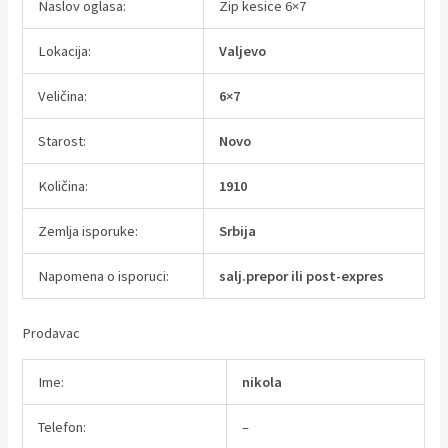
Naslov oglasa:
Zip kesice 6×7
Lokacija:
Valjevo
Veličina:
6×7
Starost:
Novo
Količina:
1910
Zemlja isporuke:
Srbija
Napomena o isporuci:
salj.prepor ili post-expres
Prodavac
Ime:
nikola
Telefon:
–