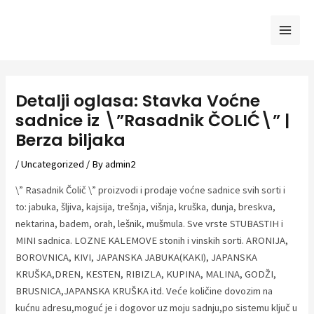
Skip
to
Mai
content
Men
Detalji oglasa: Stavka Voćne
sadnice iz \”Rasadnik ČOLIĆ\” |
Berza biljaka
/
Uncategorized
/ By
admin2
\” Rasadnik Čolič \” proizvodi i prodaje voćne sadnice svih sorti i
to: jabuka, šljiva, kajsija, trešnja, višnja, kruška, dunja, breskva,
nektarina, badem, orah, lešnik, mušmula. Sve vrste STUBASTIH i
MINI sadnica. LOZNE KALEMOVE stonih i vinskih sorti. ARONIJA,
BOROVNICA, KIVI, JAPANSKA JABUKA(KAKI), JAPANSKA
KRUŠKA,DREN, KESTEN, RIBIZLA, KUPINA, MALINA, GODŽI,
BRUSNICA,JAPANSKA KRUŠKA itd. Veće količine dovozim na
kućnu adresu,moguć je i dogovor uz moju sadnju,po sistemu ključ u