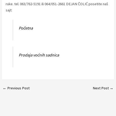
ruke. tel. 063/762-5191 ili 064/051-2661 DEJAN ČOLIĆ posetite naš
sajt:
Početna
Prodaja voćnih sadnica
Post
←
Previous Post
Next Post
→
navigation