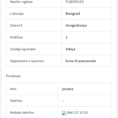
Naslov oglasa:
TUBEROZA
Lokacija:
Beograd
Starost:
dvogodisnja
Količina:
1
Zemlja isporuke:
Srbija
Napomena o isporuci:
licno ili pouzecem
Prodavac
Ime:
jovana
Telefon:
–
Mobilni telefon:
064 127 32 33