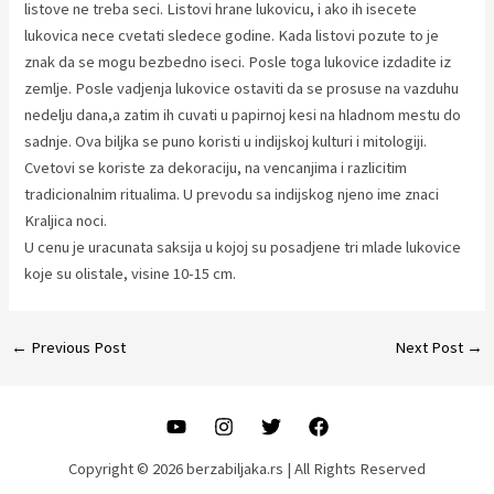
listove ne treba seci. Listovi hrane lukovicu, i ako ih isecete
lukovica nece cvetati sledece godine. Kada listovi pozute to je
znak da se mogu bezbedno iseci. Posle toga lukovice izdadite iz
zemlje. Posle vadjenja lukovice ostaviti da se prosuse na vazduhu
nedelju dana,a zatim ih cuvati u papirnoj kesi na hladnom mestu do
sadnje. Ova biljka se puno koristi u indijskoj kulturi i mitologiji.
Cvetovi se koriste za dekoraciju, na vencanjima i razlicitim
tradicionalnim ritualima. U prevodu sa indijskog njeno ime znaci
Kraljica noci.
U cenu je uracunata saksija u kojoj su posadjene tri mlade lukovice
koje su olistale, visine 10-15 cm.
Post
←
Previous Post
Next Post
→
navigation
Copyright © 2026 berzabiljaka.rs | All Rights Reserved