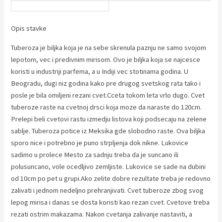
Opis stavke
Tuberoza je biljka koja je na sebe skrenula paznju ne samo svojom
lepotom, vec i predivnim mirisom. Ovo je biljka koja se najcesce
koristi u industriji parfema, a u Indiji vec stotinama godina. U
Beogradu, dugi niz godina kako pre drugog svetskog rata tako i
posle je bila omiljeni rezani cvet.Cceta tokom leta vrlo dugo. Cvet
tuberoze raste na cvetnoj drsci koja moze da naraste do 120cm.
Prelepi beli cvetovi rastu izmedju listova koji podsecaju na zelene
sablje. Tuberoza potice iz Meksika gde slobodno raste. Ova biljka
sporo nice i potrebno je puno strpljenja dok nikne. Lukovice
sadimo u prolece Mesto za sadnju treba da je suncano ili
polusuncano, vole ocedljivo zemljiste. Lukovice se sade na dubini
od 10cm po pet u grupi.Ako zelite dobre rezultate treba je redovno
zalivati i jednom nedeljno prehranjivati. Cvet tuberoze zbog svog
lepog mirisa i danas se dosta koristi kao rezan cvet. Cvetove treba
rezati ostrim makazama. Nakon cvetanja zalivanje nastaviti, a