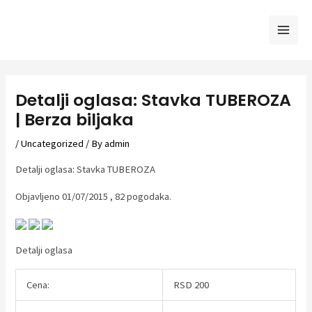
Skip
to
Mai
content
Men
Detalji oglasa: Stavka TUBEROZA
| Berza biljaka
/
Uncategorized
/ By
admin
Detalji oglasa: Stavka TUBEROZA
Objavljeno 01/07/2015 , 82 pogodaka.
Detalji oglasa
Cena:
RSD 200