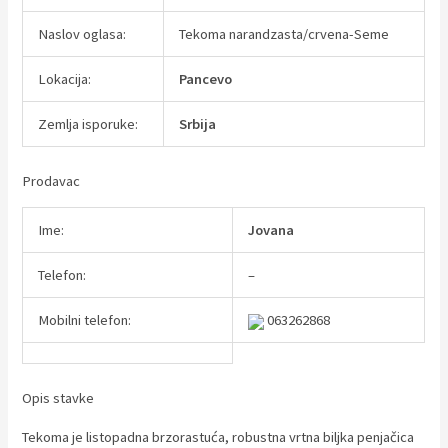
Naslov oglasa:
Tekoma narandzasta/crvena-Seme
Lokacija:
Pancevo
Zemlja isporuke:
Srbija
Prodavac
Ime:
Jovana
Telefon:
–
Mobilni telefon:
063262868
Opis stavke
Tekoma je listopadna brzorastuća, robustna vrtna biljka penjačica