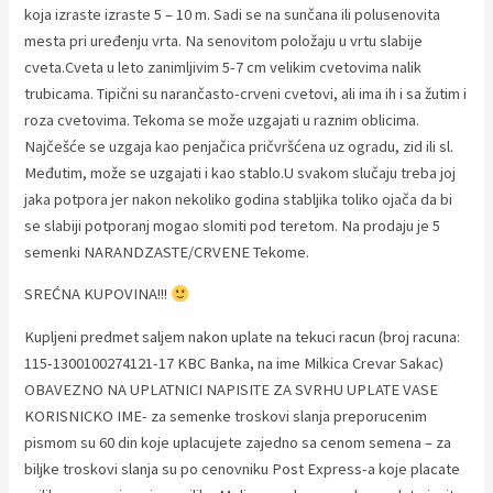
koja izraste izraste 5 – 10 m. Sadi se na sunčana ili polusenovita
mesta pri uređenju vrta. Na senovitom položaju u vrtu slabije
cveta.Cveta u leto zanimljivim 5-7 cm velikim cvetovima nalik
trubicama. Tipični su narančasto-crveni cvetovi, ali ima ih i sa žutim i
roza cvetovima. Tekoma se može uzgajati u raznim oblicima.
Najčešće se uzgaja kao penjačica pričvršćena uz ogradu, zid ili sl.
Međutim, može se uzgajati i kao stablo.U svakom slučaju treba joj
jaka potpora jer nakon nekoliko godina stabljika toliko ojača da bi
se slabiji potporanj mogao slomiti pod teretom. Na prodaju je 5
semenki NARANDZASTE/CRVENE Tekome.
SREĆNA KUPOVINA!!!
Kupljeni predmet saljem nakon uplate na tekuci racun (broj racuna:
115-1300100274121-17 KBC Banka, na ime Milkica Crevar Sakac)
OBAVEZNO NA UPLATNICI NAPISITE ZA SVRHU UPLATE VASE
KORISNICKO IME- za semenke troskovi slanja preporucenim
pismom su 60 din koje uplacujete zajedno sa cenom semena – za
biljke troskovi slanja su po cenovniku Post Express-a koje placate