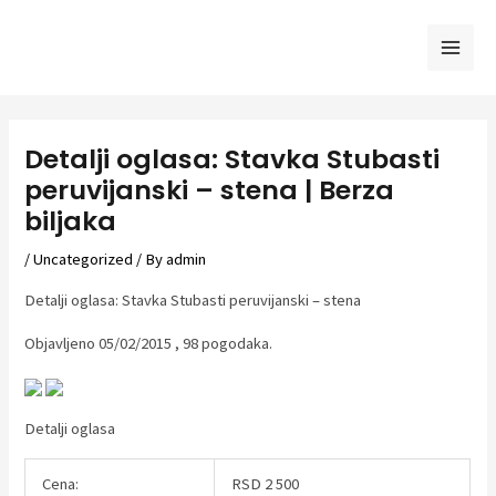
Skip
to
Mai
content
Men
Detalji oglasa: Stavka Stubasti
peruvijanski – stena | Berza
biljaka
/
Uncategorized
/ By
admin
Detalji oglasa: Stavka Stubasti peruvijanski – stena
Objavljeno 05/02/2015 , 98 pogodaka.
Detalji oglasa
Cena:
RSD 2 500