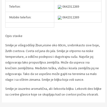
Telefon:
0642312269
Mobilni telefon:
0642312269
Opis stavke
Smilje je višegodišnji žbun,visine oko 60cm, srebrnkasto sive boje,
žutih cvetova. Cveta od juna do jula. Smilje je otporno na niske
temperature, a odlično podnposi i dugotrajnu sušu. Najviše joj
odgovaraju lako propustljiva zemljišta. Može da uspeva i na
krečnim zemljištima. Međutim teška, vlažna i kisela zemljišta joj ne
odgovaraju. Tako da se uspešno može gajiti na terenima sa malo
vlage i sa oštrim zimama. Smilje je biljka koja voli sunce.
Smilje je izuzetno aromatična, ali i lekovita biljka. Lekoviti deo biljke
su cvetne glavice koje se skupljaju kad se cvetovi počnu otvarati.