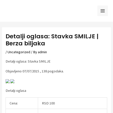
Skip
to
Mai
content
Men
Detalji oglasa: Stavka SMILJE |
Berza biljaka
/
Uncategorized
/ By
admin
Detalji oglasa: Stavka SMILJE
Objavljeno 07/07/2015 , 138 pogodaka.
Detalji oglasa
Cena:
RSD 100