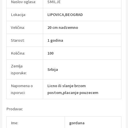
Naslov oglasa:
SMILJE
Lokacija:
LIPOVICA,BEOGRAD
Veličina:
20 cm nadzemno
Starost:
1 godina
Količina:
100
Zemlja
Srbija
isporuke:
Napomena o
Licno ili slanje brzom
isporuci:
postom,placanje pouzecem
Prodavac
Ime:
gordana