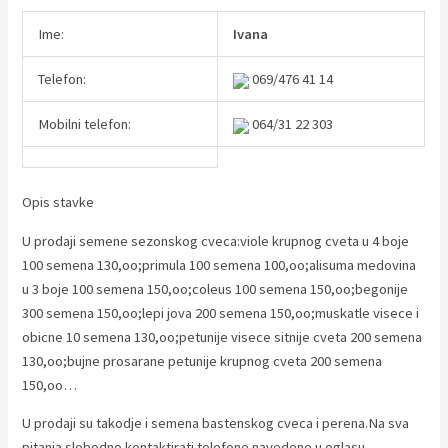
Ime:
Ivana
Telefon:
069/476 41 14
Mobilni telefon:
064/31 22 303
Opis stavke
U prodaji semene sezonskog cveca:viole krupnog cveta u 4 boje
100 semena 130,oo;primula 100 semena 100,oo;alisuma medovina
u 3 boje 100 semena 150,oo;coleus 100 semena 150,oo;begonije
300 semena 150,oo;lepi jova 200 semena 150,oo;muskatle visece i
obicne 10 semena 130,oo;petunije visece sitnije cveta 200 semena
130,oo;bujne prosarane petunije krupnog cveta 200 semena
150,oo…
U prodaji su takodje i semena bastenskog cveca i perena.Na sva
pitanja slobodno kontaktirati telefone navedene u oglasu.