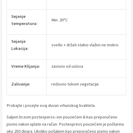
Sejanje
Min. 20°C
temperatura:
Sejanje
svetlo + držati stalno vlažno ne mokro
Lokacija:
Vreme Klijanja:
zavisno od uslova
Zalivanje:
redovno tokom vegetacije
Probajte i posejte ovaj duvan vrhunskog kvaliteta.
Saljem brzom postexperss-om pouzećem ili kao preporučeno
pismo nakon uplate na račun. Postexpress pouzećem je poštarina
oko 250 dinara. Ukoliko pošaljem kao preporučeno pismo nakon