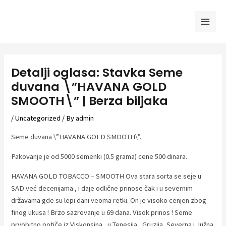
Skip
to
Mai
content
Men
Detalji oglasa: Stavka Seme
duvana \”HAVANA GOLD
SMOOTH\” | Berza biljaka
/
Uncategorized
/ By
admin
Seme duvana \”HAVANA GOLD SMOOTH\”.
Pakovanje je od 5000 semenki (0.5 grama) cene 500 dinara.
HAVANA GOLD TOBACCO – SMOOTH Ova stara sorta se seje u
SAD već decenijama , i daje odlične prinose čak i u severnim
državama gde su lepi dani veoma retki. On je visoko cenjen zbog
finog ukusa ! Brzo sazrevanje u 69 dana. Visok prinos ! Seme
prvobitno potiče iz Viskonsina , u Tenesija , Gruzija, Severna i Južna