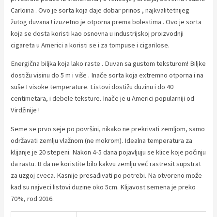
Carloina . Ovo je sorta koja daje dobar prinos , najkvalitetnijeg
žutog duvana ! izuzetno je otporna prema bolestima . Ovo je sorta
koja se dosta koristi kao osnovna u industrijskoj proizvodnji
cigareta u Americi a koristi se i za tompuse i cigarilose.
Energična biljka koja lako raste . Duvan sa gustom teksturom! Biljke
dostižu visinu do 5 m i više . Inače sorta koja extremno otporna i na
suše I visoke temperature. Listovi dostižu duzinu i do 40
centimetara, i debele teksture. Inače je u Americi popularniji od
Virdžinije !
Seme se prvo seje po površini, nikako ne prekrivati zemljom, samo
održavati zemlju vlažnom (ne mokrom). Idealna temperatura za
klijanje je 20 stepeni. Nakon 4-5 dana pojavljuju se klice koje počinju
da rastu. B da ne koristite bilo kakvu zemlju već rastresit supstrat
za uzgoj cveca. Kasnije presađivati po potrebi. Na otvoreno može
kad su najveci listovi duzine oko 5cm. Klijavost semena je preko
70%, rod 2016.