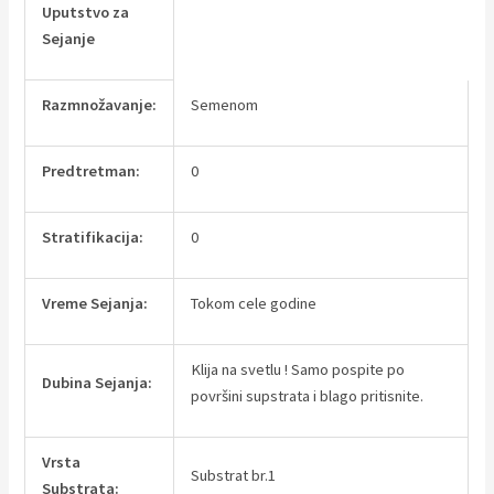
Uputstvo za
Sejanje
Razmnožavanje:
Semenom
Predtretman:
0
Stratifikacija:
0
Vreme Sejanja:
Tokom cele godine
Klija na svetlu ! Samo pospite po
Dubina Sejanja:
površini supstrata i blago pritisnite.
Vrsta
Substrat br.1
Substrata: