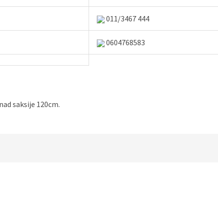
011/3467 444
0604768583
znad saksije 120cm.