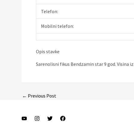
Telefon:
Mobilni telefon:
Opis stavke
Sarenolisni fikus Bendzamin star 9 god. Visina i
Post
←
Previous Post
navigation