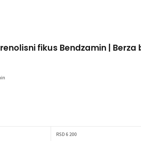
Home
About Me
renolisni fikus Bendzamin | Berza 
min
RSD 6 200