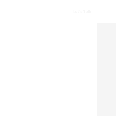
Vlog
Gears
Get In Touch
Let's Talk