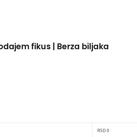
Home
About Me
odajem fikus | Berza biljaka
RSD 0