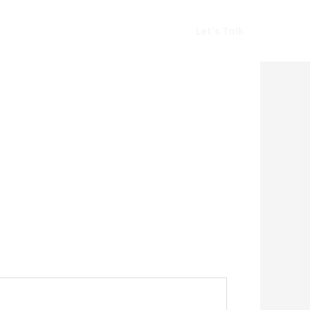
Vlog
Gears
Get In Touch
Let's Talk