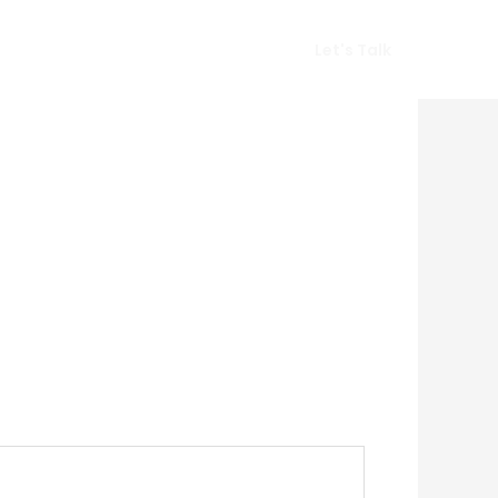
Vlog
Gears
Get In Touch
Let's Talk