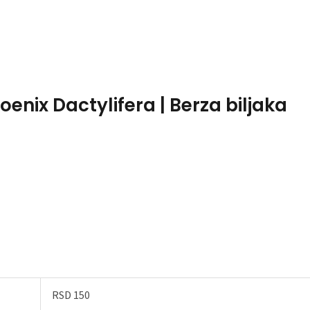
Home
About Me
oenix Dactylifera | Berza biljaka
RSD 150