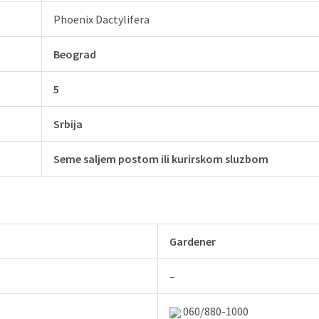
Phoenix Dactylifera
Beograd
5
Srbija
Seme saljem postom ili kurirskom sluzbom
Gardener
–
060/880-1000