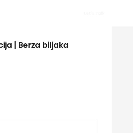
Vlog
Gears
Get In Touch
Let's Talk
ja | Berza biljaka