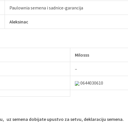
Paulownia semena i sadnice-garancija
Aleksinac
Milosss
–
0644030610
u, uz semena dobijate upustvo za setvu, deklaraciju semena.