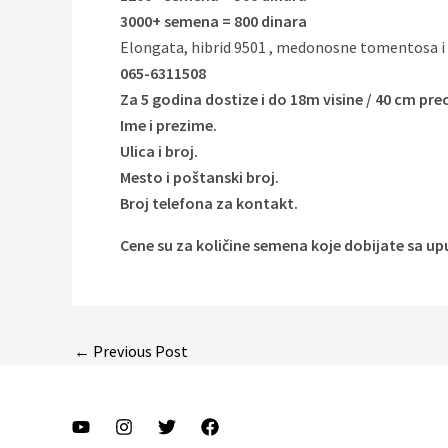
3000+ semena = 800 dinara
Elongata, hibrid 9501 , medonosne tomentosa i 
065-6311508
Za 5 godina dostize i do 18m visine / 40 cm pr
Ime i prezime.
Ulica i broj.
Mesto i poštanski broj.
Broj telefona za kontakt.
Cene su za količine semena koje dobijate sa up
Post
←
Previous Post
navigation