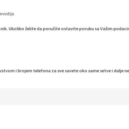
evodija.
ecnik. Ukoliko želite da poručite ostavite poruku sa Vašim podac
ustvom i brojem telefona za sve savete oko same setve i dalje n