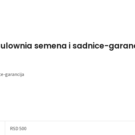
Home
About Me
aulownia semena i sadnice-garanci
ce-garancija
RSD 500