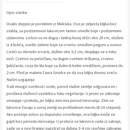
Opis stavke
Oxalis deppei je poreklom iz Meksika. Ovo je zeljasta biljka bez
stabla, sa podzemnom lukovicom tamno smeđe boje i podzemnim
izdancima. Listovi su na dugoj i tankoj lisnoj dršci oko 20 cm, složeni
iz 4 listića, svetlo zelene boje sa crveno-smeđom pegom u osnovi.
Listići su obrnuto srcasti, dužine oko 3,5 cm, skupljaju se u toku
noći. Cvetovi su petočlani, na dugim cvetnim drškama, crveno-
ljubičaste, roza do lila boje sa žutim ili belim središtem, promera do
2 cm. Plod je malena čaura Smatra se da ova biljka donosi sreću.
Načini uzgajanja:
Traži mnogo svetlosti i vode, pored vlažne zemlje odgovara im i
povišena vlažnost vazduha u toku vegetacije. U jesen se zalivanje
smanjuje i prekida, jer biljka zimi ima period mirovanja. Zimi se
lukovice čuvaju u suvoj zemlji na prohladnom mestu (8-10 stepeni).
Ako postoje uslovi za dopunsko osvetlenje, ova biljka može se
gajiti bez perioda mirovanja. U proleće se lukovice vade iz saksije,
sade se u novi hranjivi supstrat na dubinu 3-4 cm i počinje zalivanje.