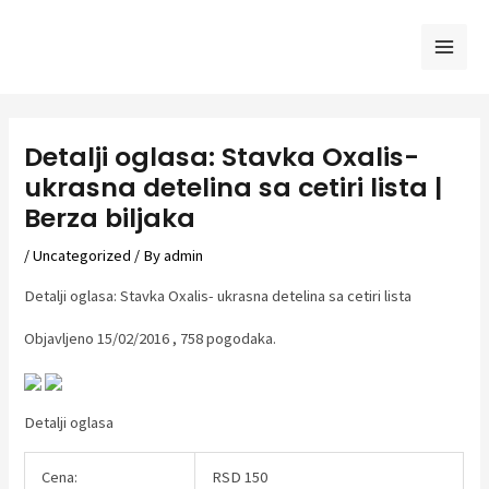
Skip
to
Mai
content
Men
Detalji oglasa: Stavka Oxalis-
ukrasna detelina sa cetiri lista |
Berza biljaka
/
Uncategorized
/ By
admin
Detalji oglasa: Stavka Oxalis- ukrasna detelina sa cetiri lista
Objavljeno 15/02/2016 , 758 pogodaka.
Detalji oglasa
Cena:
RSD 150