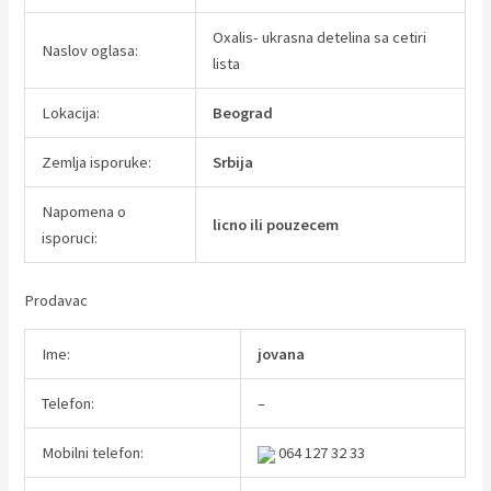
Oxalis- ukrasna detelina sa cetiri
Naslov oglasa:
lista
Lokacija:
Beograd
Zemlja isporuke:
Srbija
Napomena o
licno ili pouzecem
isporuci:
Prodavac
Ime:
jovana
Telefon:
–
Mobilni telefon:
064 127 32 33