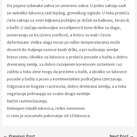
Do pojave izdanaka zaliva se umereno zaliva. U jednu saksiju sadi
se nekoliko lukovica radi lepšeg, grmolikog izgleda. U toku proleća
i leta saksiju sa ovim biljkama poželjno je držati na balkonu, terasi ili
u bašti. U slučaju nedovoljne osvetljenosti lisne drške su duge,
usmeravaju se ka izvoru svetlosti, a listovi su mali i često
deformisani. Velika vlaga moze pri nižim temperaturama može
dovesti do truljenja osnove lisnih drški, a pri isušivanju zemlje
listovi venu. Ukoliko se lukovice u proleće posade u baštu u dobro
dreniranoj zemlji, sa dobro razvijenim korenovim sistemom i uz
zaštitu u toku zime mogu da prezime u bašti, a ukoliko se lukovice
posade u baštu u jesen u kontinentalnim područjima izmrzavaju.
Odgovara im bogata i rastresita, dobro drenirana zemlja, a u toku
vegetacije prihranjuju se svake druge nedelje.
Načini razmnožavanja;
Delenjem mladih lukovica, retko semenom.
U cenu je uracunato pakovanje od 10 lukovica.
Post
←
Previous Post
Next Post
→