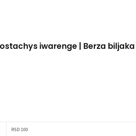
Home
About Me
rostachys iwarenge | Berza biljaka
RSD 100