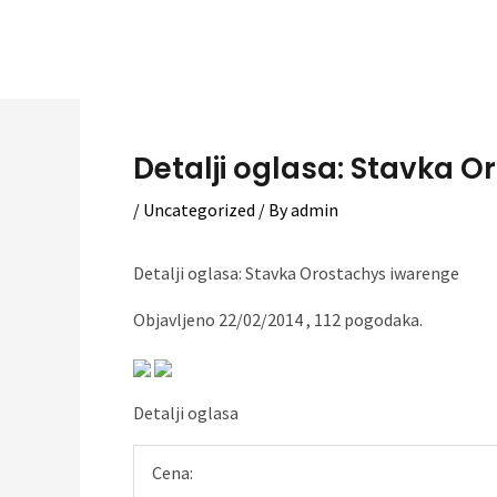
Skip
to
content
Detalji oglasa: Stavka O
/
Uncategorized
/ By
admin
Detalji oglasa: Stavka Orostachys iwarenge
Objavljeno 22/02/2014 , 112 pogodaka.
Detalji oglasa
Cena: