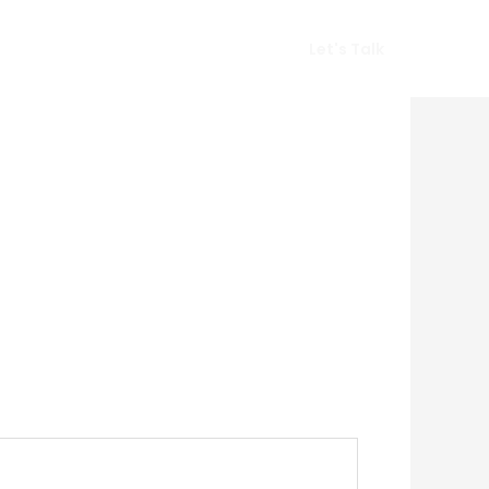
Vlog
Gears
Get In Touch
Let's Talk