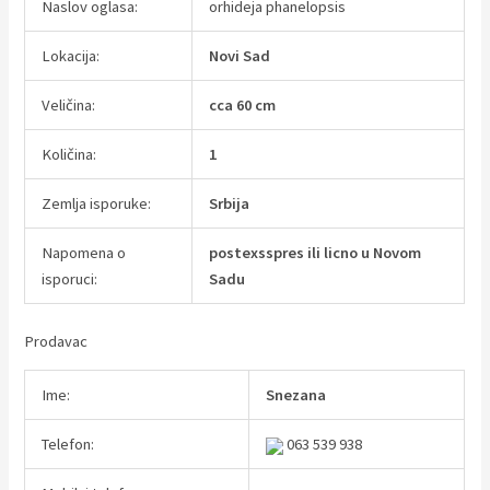
Naslov oglasa:
orhideja phanelopsis
Lokacija:
Novi Sad
Veličina:
cca 60 cm
Količina:
1
Zemlja isporuke:
Srbija
Napomena o
postexsspres ili licno u Novom
isporuci:
Sadu
Prodavac
Ime:
Snezana
Telefon:
063 539 938