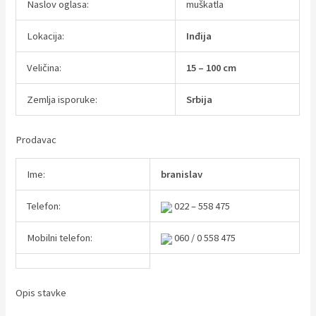
Naslov oglasa:
muškatla
Lokacija:
Inđija
Veličina:
15 – 100 cm
Zemlja isporuke:
Srbija
Prodavac
Ime:
branislav
Telefon:
022 – 558 475
Mobilni telefon:
060 / 0 558 475
Opis stavke