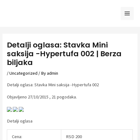
Skip
to
Mai
content
Men
Detalji oglasa: Stavka Mini
saksija -Hypertufa 002 | Berza
biljaka
/
Uncategorized
/ By
admin
Detalji oglasa: Stavka Mini saksija -Hypertufa 002
Objavljeno 27/10/2015 , 21 pogodaka.
Detalji oglasa
Cena:
RSD 200