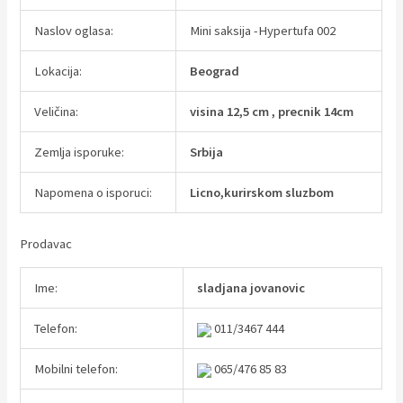
Naslov oglasa:
Mini saksija -Hypertufa 002
Lokacija:
Beograd
Veličina:
visina 12,5 cm , precnik 14cm
Zemlja isporuke:
Srbija
Napomena o isporuci:
Licno,kurirskom sluzbom
Prodavac
Ime:
sladjana jovanovic
Telefon:
011/3467 444
Mobilni telefon:
065/476 85 83