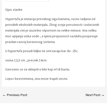
Opis stavke
Hypertufa je imitacija prirodnog siga kamena, rucno radjena od
prirodnih ekoloskih materijala. Zbog svoje poroznosti i izolacionih
materijala cini je izuzetno otpornom na velike minuse. Ima veliku
moc upijanja viska vode , a njena propusnost vazduha pospesuje
pravilan razvoj korenovog sistema.
U hypertufa posudi biljke ne smrzavaju bar do -25c.
visina 12,5 cm , precnik 14cm
Savrseno ce se uklopiti u bilo koji vrt ili bastu.
Lepa i bezvremena, ona moze trajati vecno.
Post
←
Previous Post
Next Post
→
navigation