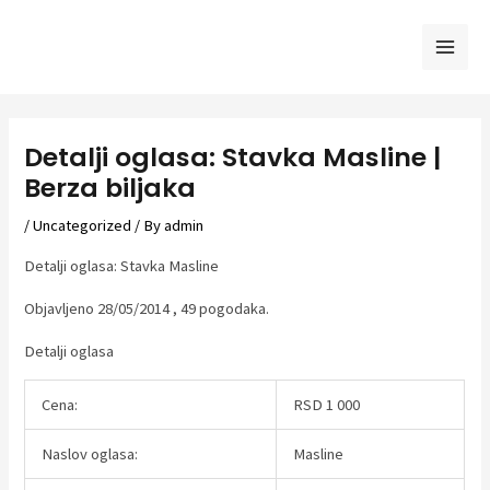
Skip
to
Mai
content
Men
Detalji oglasa: Stavka Masline |
Berza biljaka
/
Uncategorized
/ By
admin
Detalji oglasa: Stavka Masline
Objavljeno 28/05/2014 , 49 pogodaka.
Detalji oglasa
Cena:
RSD 1 000
Naslov oglasa:
Masline