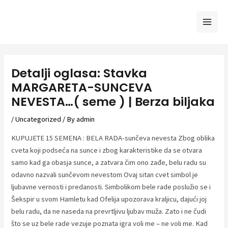
Skip
to
Mai
content
Men
Detalji oglasa: Stavka
MARGARETA-SUNCEVA
NEVESTA…( seme ) | Berza biljaka
/
Uncategorized
/ By
admin
KUPUJETE 15 SEMENA : BELA RADA-sunčeva nevesta Zbog oblika
cveta koji podseća na sunce i zbog karakteristike da se otvara
samo kad ga obasja sunce, a zatvara čim ono zađe, belu radu su
odavno nazvali sunčevom nevestom Ovaj sitan cvet simbol je
ljubavne vernosti i predanosti. Simbolikom bele rade poslužio se i
Šekspir u svom Hamletu kad Ofelija upozorava kraljicu, dajući joj
belu radu, da ne naseda na prevrtljivu ljubav muža. Zato i ne čudi
što se uz bele rade vezuje poznata igra voli me – ne voli me. Kad