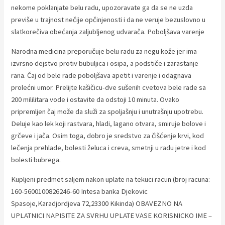
nekome poklanjate belu radu, upozoravate ga da se ne uzda
previše u trajnost nečije opčinjenosti i da ne veruje bezuslovno u
slatkorečiva obećanja zaljubljenog udvarača. Poboljšava varenje
Narodna medicina preporučuje belu radu za negu kože jer ima
izvrsno dejstvo protiv bubuljica i osipa, a podstiče i zarastanje
rana. Čaj od bele rade poboljšava apetit i varenje i odagnava
prolećni umor. Prelijte kašičicu-dve sušenih cvetova bele rade sa
200 mililitara vode i ostavite da odstoji 10 minuta. Ovako
pripremljen čaj može da služi za spoljašnju i unutrašnju upotrebu.
Deluje kao lek koji rastvara, hladi, lagano otvara, smiruje bolove i
grčeve i jača. Osim toga, dobro je sredstvo za čišćenje krvi, kod
lečenja prehlade, bolesti želuca i creva, smetnji u radu jetre i kod
bolesti bubrega.
Kupljeni predmet saljem nakon uplate na tekuci racun (broj racuna:
160-5600100826246-60 Intesa banka Djekovic
Spasoje,Karadjordjeva 72,23300 Kikinda) OBAVEZNO NA
UPLATNICI NAPISITE ZA SVRHU UPLATE VASE KORISNICKO IME –