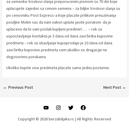
za semenke troskovi slanja preporucenim pismom su 70 din koje
uplacujete zajedno sa cenom semena – za biljke troskovi slanja su
po cenovniku Post Express-a koje placate prilikom preuzimanja
posiljke Molim vas da nam nakon uplate javite porukom da je
uplaceno da bi vam poslali kupljeni predmet…. – rok za
uspostavljanje kontakta je 3 dana od dana završetka kupovine
predmeta – rok za obavljanje kupoprodaje je 10 dana od dana
završetka kupovine predmeta sem ukoliko se drugacije ne
dogovorimo porukama
Ukoliko kupite vise predmeta placate samo jednu postarinu
Post
←
Previous Post
Next Post
→
navigation
Copyright © 2026 berzabiljaka.rs | All Rights Reserved