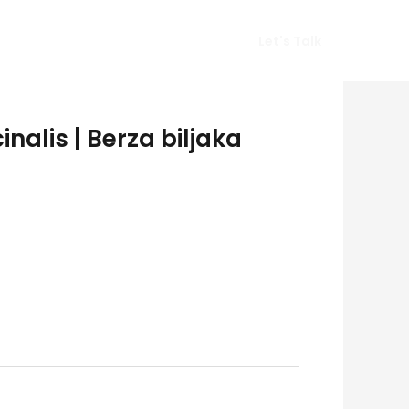
Vlog
Gears
Get In Touch
Let's Talk
alis | Berza biljaka