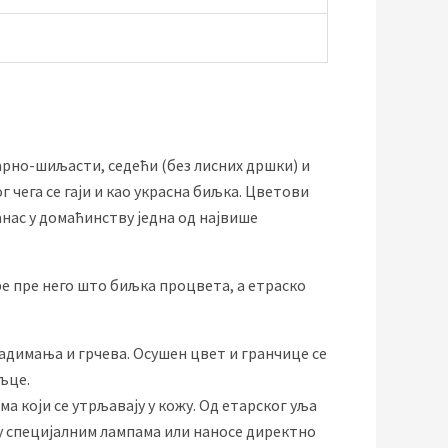
еарно-шиљасти, седећи (без лисних дршки) и
 чега се гаји и као украсна биљка. Цветови
анас у домаћинству једна од највише
ре пре него што биљка процвета, а етраско
адимања и грчева. Осушен цвет и гранчице се
ољце.
а који се утрљавају у кожу. Од етарског уља
 у специјалним лампама или наносе директно