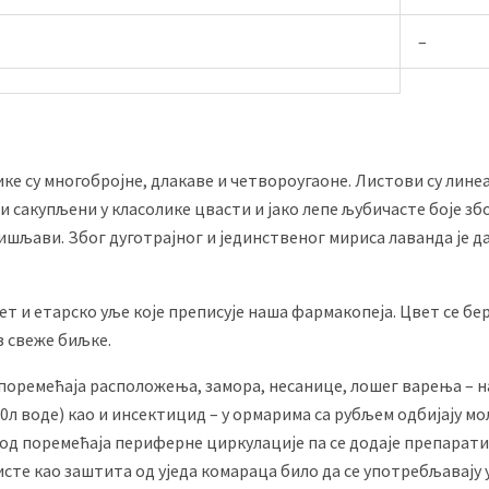
–
ике су многобројне, длакаве и четвороугаоне. Листови су лин
 сакупљени у класолике цвасти и јако лепе љубичасте боје због
ишљави. Због дуготрајног и јединственог мириса лаванда је д
ет и етарско уље које преписује наша фармакопеја. Цвет се бе
з свеже биљке.
 поремећаја расположења, замора, несанице, лошег варења – н
20л воде) као и инсектицид – у ормарима са рубљем одбијају м
од поремећаја периферне циркулације па се додаје препаратим
исте као заштита од уједа комараца било да се употребљавају