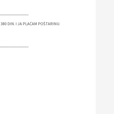
______________
O 380 DIN. I JA PLAĆAM POŠTARINU.
______________