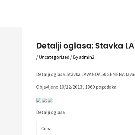
Skip
to
content
Detalji oglasa: Stavka L
/
Uncategorized
/ By
admin2
Detalji oglasa: Stavka LAVANDA 50 SEMENA lavand
Objavljeno 10/12/2013 , 1960 pogodaka.
Detalji oglasa
Cena: