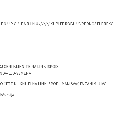
________________________________________________________
A T N U P O Š T A R I N U /////// KUPITE ROBU U VREDNOSTI PREK
________________________________________________________
 CENI KLIKNITE NA LINK ISPOD:
ANDA-200-SEMENA
 ĆETE KLIKNUTI NA LINK ISPOD, IMAM SVAŠTA ZANIMLJIVO:
kAukcija