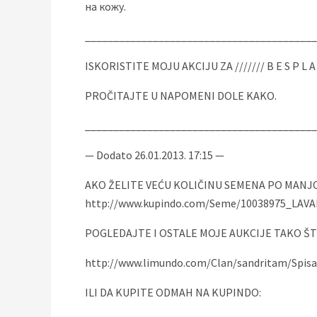
на кожу.
_________________________________________
ISKORISTITE MOJU AKCIJU ZA /////// B E S P L 
PROČITAJTE U NAPOMENI DOLE KAKO.
_________________________________________
— Dodato 26.01.2013. 17:15 —
AKO ŽELITE VEĆU KOLIČINU SEMENA PO MANJOJ
http://www.kupindo.com/Seme/10038975_LAV
POGLEDAJTE I OSTALE MOJE AUKCIJE TAKO ŠTO
http://www.limundo.com/Clan/sandritam/Spisa
ILI DA KUPITE ODMAH NA KUPINDO: