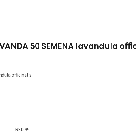
Home
About Me
AVANDA 50 SEMENA lavandula officin
ula officinalis
RSD 99