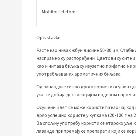
Mobilni telefon:
Opis stavke
Расте као низак жбун висине 50-80 цм. Стабљ
наспрамно су распоређени. Цветови су ситни и
као и читава биљка су изузетно пријатно мир
употребљаваних ароматичних биљака.
Од лавандуле се као дрога користи осушен цв
уље се добија дестилацијом воденом паром и
Осушени цвет се може користити као чај код
врло успешно користе у купкама (20-100 г на 
За спољну употребу користи се етарско уље к
лаванде припремају се препарати који се кор