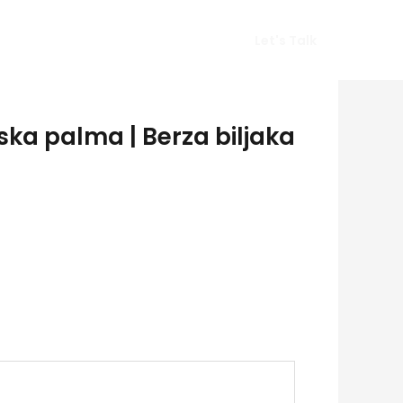
Vlog
Gears
Get In Touch
Let's Talk
ska palma | Berza biljaka