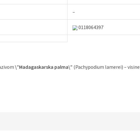
–
0118064397
nazivom
\”Madagaskarska palma\”
(Pachypodium lamerei) – visine