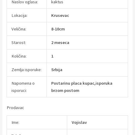
Naslov oglasa:
kaktus
Lokacija:
Krusevac
Veličina:
8-10cm
Starost:
2 meseca
Količina:
1
Zemlja isporuke:
Srbija
Napomena o
Postarinu placa kupac,isporuka
isporuci:
brzom postom
Prodavac
Ime:
Vojislav