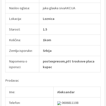
Naslov oglasa:
juka glauka sivaAKCIJA
Lokacija:
Loznica
Starost:
1.5
Količina:
1kom
Zemlja isporuke:
Srbija
Napomena o
postexpresom,ptt troskove placa
isporuci:
kupac
Prodavac
Ime:
Aleksandar
Telefon:
0606811108