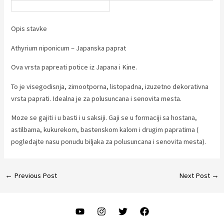
Opis stavke
Athyrium niponicum – Japanska paprat
Ova vrsta papreati potice iz Japana i Kine.
To je visegodisnja, zimootporna, listopadna, izuzetno dekorativna
vrsta paprati. Idealna je za polusuncana i senovita mesta.
Moze se gajiti i u basti i u saksiji. Gaji se u formaciji sa hostana,
astilbama, kukurekom, bastenskom kalom i drugim papratima (
pogledajte nasu ponudu biljaka za polusuncana i senovita mesta).
Post
←
Previous Post
Next Post
→
navigation