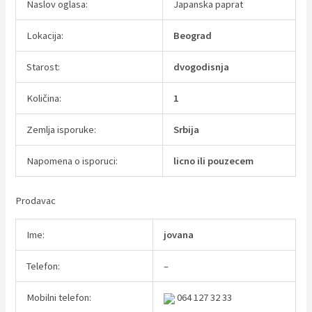
Naslov oglasa:
Japanska paprat
Lokacija:
Beograd
Starost:
dvogodisnja
Količina:
1
Zemlja isporuke:
Srbija
Napomena o isporuci:
licno ili pouzecem
Prodavac
Ime:
jovana
Telefon:
–
Mobilni telefon:
064 127 32 33