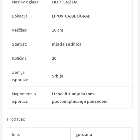
Naslov oglasa:
HORTENZIJA
Lokacija:
LIPOVICA,BEOGRAD
Veličina:
10 cm
Starost:
mlada sadnica
Količina:
20
Zemlja
Srbija
isporuke:
Napomena o
Licno ili slanje brzom
isporuci:
postom,placanje pouzecem
Prodavac
Ime:
gordana