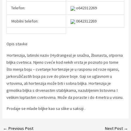
Telefon:
o642312269
Mobilni telefon:
0642312269
Opis stavke
Hortenzija, latinski naziv (Hydrangea) je snažna, žbunasta, otporna
biljka cvetnica. Njeno cveće kod nekih vrsta je poznato po tome
što menja boju – cvetanje hortenzije je u rasponu od roze nijansi,
jarkoružičastih boja pa sve do plave boje. Gaji se uglavnom u
vrtovima, ali hortenzija može biti i sobna biljka. Hortenzija je
grmolika biljka s drvenastim stabljikama, nazubljenim listovima I
velikim loptastim cvetovima. Može da poraste i do 4 metra u visinu.
Prodaje se mlade biljke kao sa slike u saksiji .
Post
←
Previous Post
Next Post
→