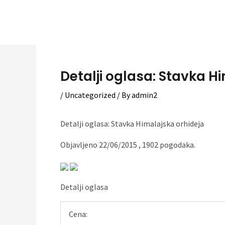
Skip
to
content
Detalji oglasa: Stavka Hi
/
Uncategorized
/ By
admin2
Detalji oglasa: Stavka Himalajska orhideja
Objavljeno 22/06/2015 , 1902 pogodaka.
Detalji oglasa
Cena: