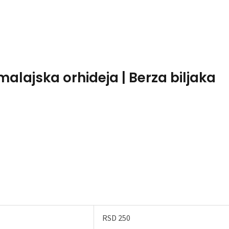
Home
About Me
malajska orhideja | Berza biljaka
RSD 250