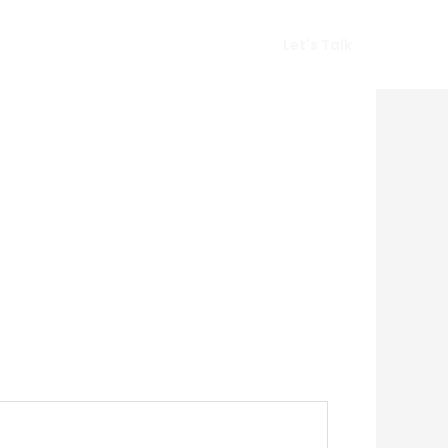
Vlog
Gears
Get In Touch
Let's Talk