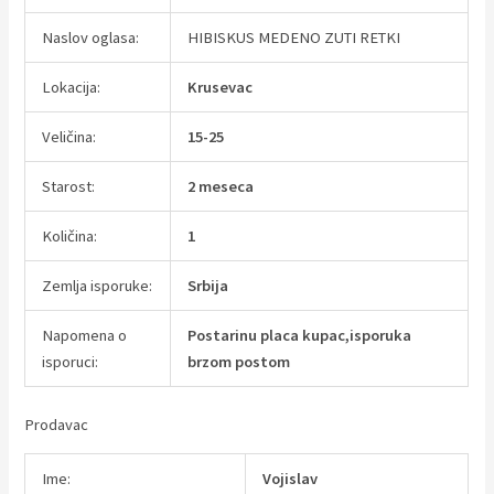
Naslov oglasa:
HIBISKUS MEDENO ZUTI RETKI
Lokacija:
Krusevac
Veličina:
15-25
Starost:
2 meseca
Količina:
1
Zemlja isporuke:
Srbija
Napomena o
Postarinu placa kupac,isporuka
isporuci:
brzom postom
Prodavac
Ime:
Vojislav