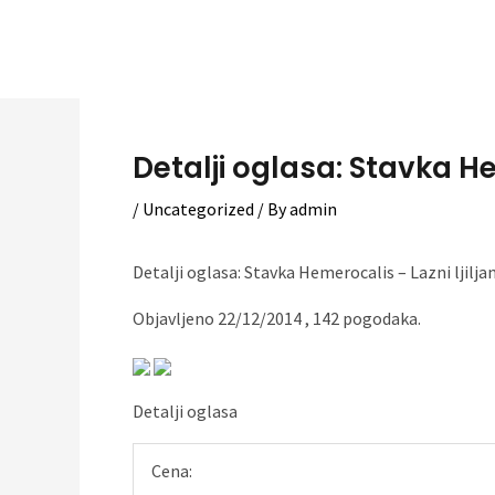
Skip
to
content
Detalji oglasa: Stavka Hem
/
Uncategorized
/ By
admin
Detalji oglasa: Stavka Hemerocalis – Lazni ljilja
Objavljeno 22/12/2014 , 142 pogodaka.
Detalji oglasa
Cena: