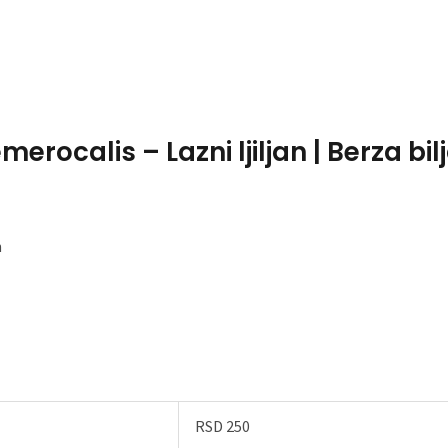
Home
About Me
erocalis – Lazni ljiljan | Berza bil
n
RSD 250