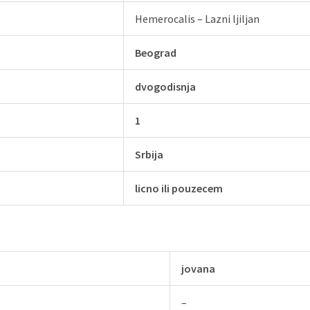
Hemerocalis – Lazni ljiljan
Beograd
dvogodisnja
1
Srbija
licno ili pouzecem
jovana
–