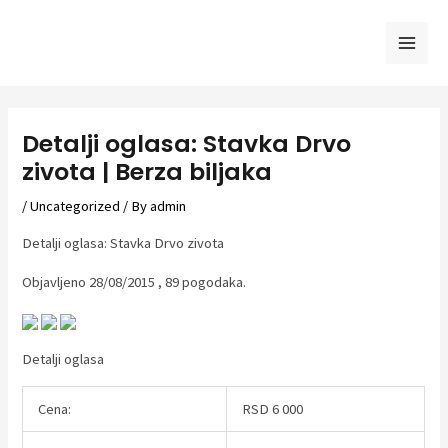
Skip
to
Mai
content
Men
Detalji oglasa: Stavka Drvo
zivota | Berza biljaka
/
Uncategorized
/ By
admin
Detalji oglasa: Stavka Drvo zivota
Objavljeno 28/08/2015 , 89 pogodaka.
Detalji oglasa
Cena:
RSD 6 000