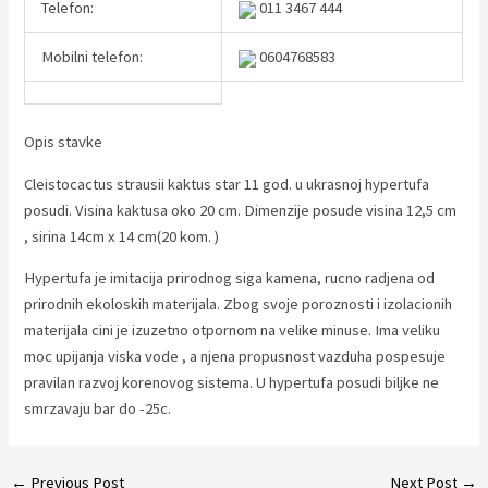
Telefon:
011 3467 444
Mobilni telefon:
0604768583
Opis stavke
Cleistocactus strausii kaktus star 11 god. u ukrasnoj hypertufa
posudi. Visina kaktusa oko 20 cm. Dimenzije posude visina 12,5 cm
, sirina 14cm x 14 cm(20 kom. )
Hypertufa je imitacija prirodnog siga kamena, rucno radjena od
prirodnih ekoloskih materijala. Zbog svoje poroznosti i izolacionih
materijala cini je izuzetno otpornom na velike minuse. Ima veliku
moc upijanja viska vode , a njena propusnost vazduha pospesuje
pravilan razvoj korenovog sistema. U hypertufa posudi biljke ne
smrzavaju bar do -25c.
Post
←
Previous Post
Next Post
→