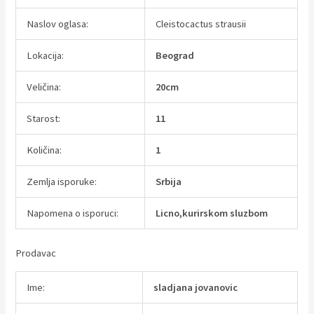
Naslov oglasa:
Cleistocactus strausii
Lokacija:
Beograd
Veličina:
20cm
Starost:
11
Količina:
1
Zemlja isporuke:
Srbija
Napomena o isporuci:
Licno,kurirskom sluzbom
Prodavac
Ime:
sladjana jovanovic