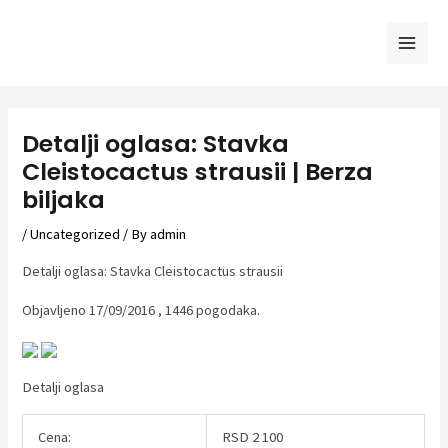
Skip
to
Mai
content
Men
Detalji oglasa: Stavka
Cleistocactus strausii | Berza
biljaka
/
Uncategorized
/ By
admin
Detalji oglasa: Stavka Cleistocactus strausii
Objavljeno 17/09/2016 , 1446 pogodaka.
Detalji oglasa
Cena:
RSD 2 100