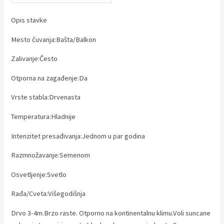
Opis stavke
Mesto čuvanja:Bašta/Balkon
Zalivanje:Često
Otporna na zagađenje:Da
Vrste stabla:Drvenasta
Temperatura:Hladnije
Intenzitet presađivanja:Jednom u par godina
Razmnožavanje:Semenom
Osvetljenje:Svetlo
Rađa/Cveta:Višegodišnja
Drvo 3-4m.Brzo raste. Otporno na kontinentalnu klimu.Voli suncane