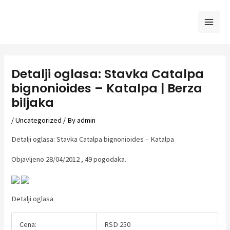
Skip
to
Mai
content
Men
Detalji oglasa: Stavka Catalpa
bignonioides – Katalpa | Berza
biljaka
/
Uncategorized
/ By
admin
Detalji oglasa: Stavka Catalpa bignonioides – Katalpa
Objavljeno 28/04/2012 , 49 pogodaka.
Detalji oglasa
Cena:
RSD 250