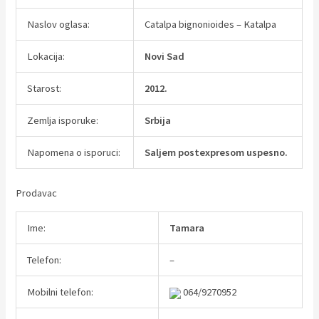
Naslov oglasa:
Catalpa bignonioides – Katalpa
Lokacija:
Novi Sad
Starost:
2012.
Zemlja isporuke:
Srbija
Napomena o isporuci:
Saljem postexpresom uspesno.
Prodavac
Ime:
Tamara
Telefon:
–
Mobilni telefon:
064/9270952