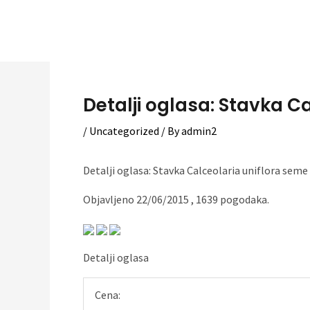
Skip
to
content
Detalji oglasa: Stavka Ca
/
Uncategorized
/ By
admin2
Detalji oglasa: Stavka Calceolaria uniflora seme
Objavljeno 22/06/2015 , 1639 pogodaka.
Detalji oglasa
Cena: