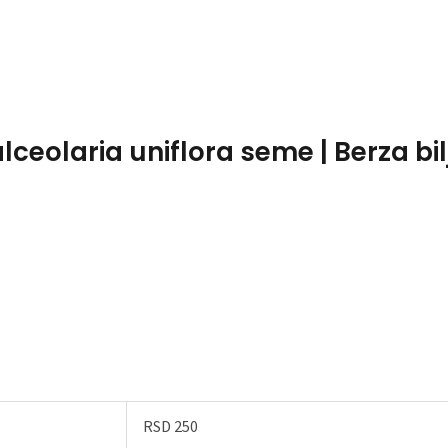
Home
About Me
lceolaria uniflora seme | Berza bi
RSD 250