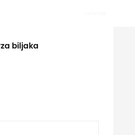
Vlog
Gears
Get In Touch
Let's Talk
za biljaka