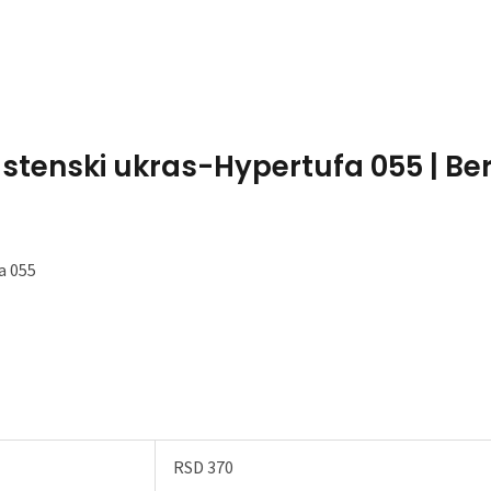
Home
About Me
astenski ukras-Hypertufa 055 | Ber
a 055
RSD 370