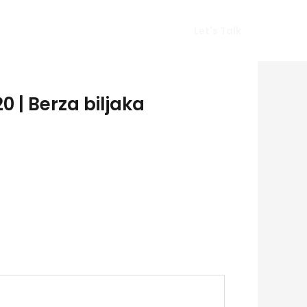
Vlog
Gears
Get In Touch
Let's Talk
0 | Berza biljaka