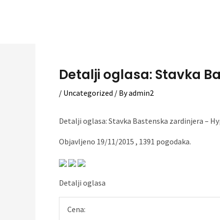
Skip
to
content
Detalji oglasa: Stavka B
/
Uncategorized
/ By
admin2
Detalji oglasa: Stavka Bastenska zardinjera – H
Objavljeno 19/11/2015 , 1391 pogodaka.
Detalji oglasa
Cena: