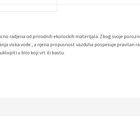
cno radjena od prirodnih ekoloskih materijala. Zbog svoje poroznos
nja viska vode , a njena propusnost vazduha pospesuje pravilan r
lopiti u bilo koji vrt ili bastu.