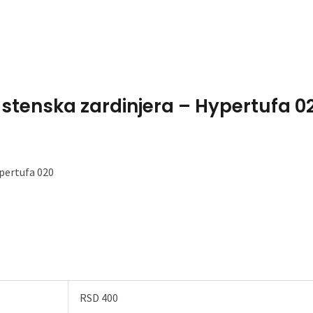
Home
About Me
astenska zardinjera – Hypertufa 02
ypertufa 020
RSD 400