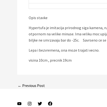
Opis stavke
Hypertufa je imitacija prirodnog siga kamena, ru
otpornom na velike minuse. Ima veliku moc upija
biljke ne smrzavaju bar do -25c. Savrseno ce se uk
Lepa i bezvremena, ona moze trajati vecno.
visina 10cm , precnik 19cm
Post
←
Previous Post
navigation