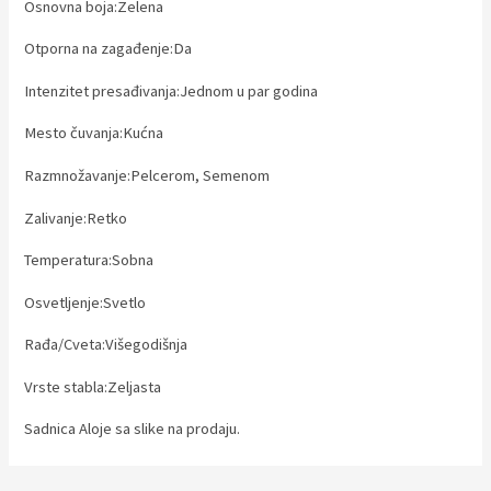
Osnovna boja:Zelena
Otporna na zagađenje:Da
Intenzitet presađivanja:Jednom u par godina
Mesto čuvanja:Kućna
Razmnožavanje:Pelcerom, Semenom
Zalivanje:Retko
Temperatura:Sobna
Osvetljenje:Svetlo
Rađa/Cveta:Višegodišnja
Vrste stabla:Zeljasta
Sadnica Aloje sa slike na prodaju.